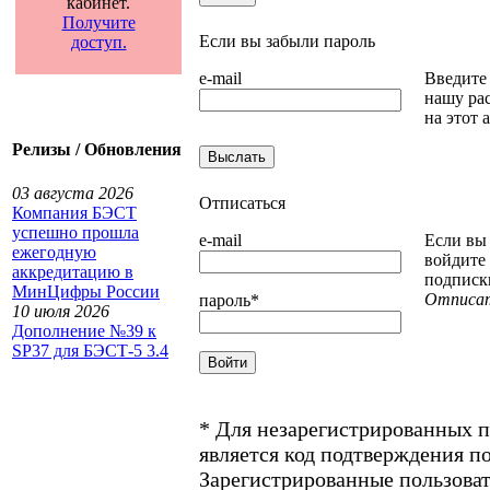
кабинет.
Получите
Если вы забыли пароль
доступ.
e-mail
Введите 
нашу рас
на этот 
Релизы / Обновления
03 августа 2026
Отписаться
Компания БЭСТ
успешно прошла
e-mail
Если вы 
ежегодную
войдите
аккредитацию в
подписк
МинЦифры России
Отписа
пароль
*
10 июля 2026
Дополнение №39 к
SP37 для БЭСТ-5 3.4
*
Для незарегистрированных 
является код подтверждения п
Зарегистрированные пользоват