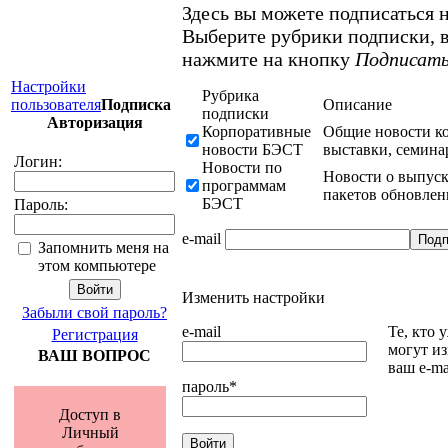
Здесь вы можете подписаться н
Выберите рубрики подписки, в
нажмите на кнопку
Подписать
Настройки
Рубрика
Описание
пользователя
Подписка
подписки
Авторизация
Корпоративные
Общие новости к
новости БЭСТ
выставки, семинар
Логин:
Новости по
Новости о выпуск
программам
пакетов обновлен
БЭСТ
Пароль:
e-mail
Запомнить меня на
этом компьютере
Изменить настройки
Забыли свой пароль?
e-mail
Те, кто 
Регистрация
могут из
ВАШ ВОПРОС
ваш e-ma
пароль
*
Доступ в
Личный