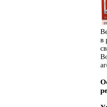
В
в 
св
В
аг
О
р