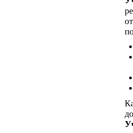
У
р
о
по
К
д
У