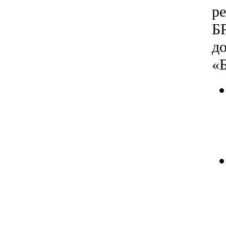
р
Б
д
«