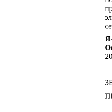
п
э
се
Я
О
20
ЗВ
ПИ